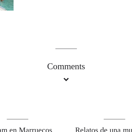
Comments
am en Marruecos
Relatos de una mu