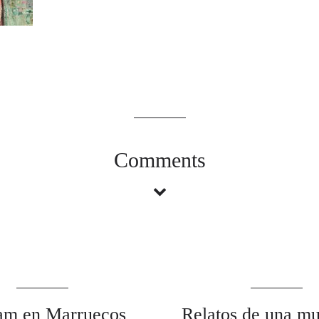
Comments
am en Marruecos
Relatos de una mu