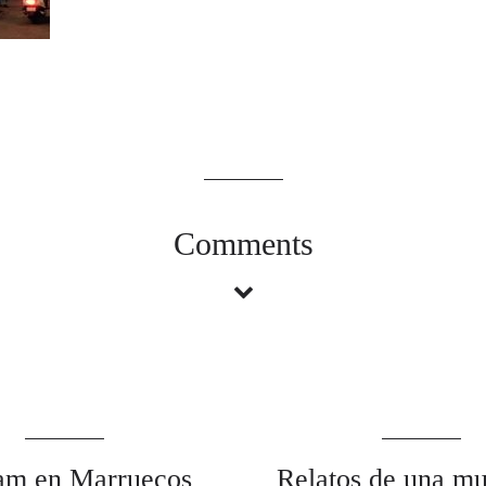
Comments
am en Marruecos
Relatos de una mu