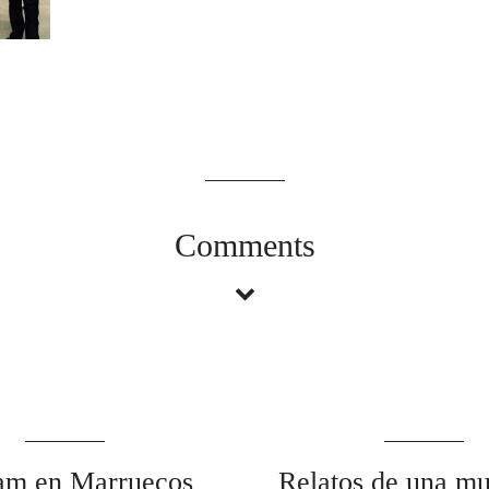
Comments
am en Marruecos
Relatos de una mu