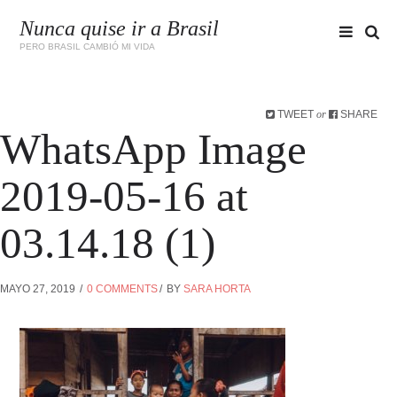
Nunca quise ir a Brasil
PERO BRASIL CAMBIÓ MI VIDA
TWEET
SHARE
or
WhatsApp Image
2019-05-16 at
03.14.18 (1)
MAYO 27, 2019
0 COMMENTS
BY
SARA HORTA