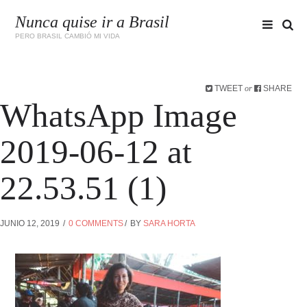
Nunca quise ir a Brasil
PERO BRASIL CAMBIÓ MI VIDA
TWEET
SHARE
or
WhatsApp Image
2019-06-12 at
22.53.51 (1)
JUNIO 12, 2019
0 COMMENTS
BY
SARA HORTA