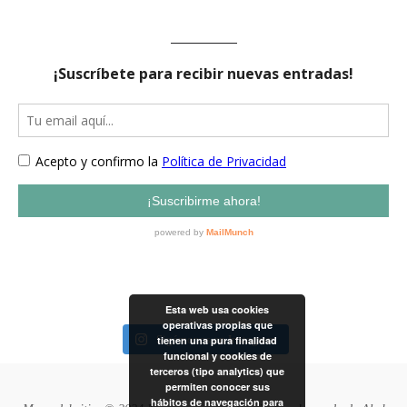
Esta web usa cookies
operativas propias que
Sigámonos en Instagram
tienen una pura finalidad
funcional y cookies de
terceros (tipo analytics) que
permiten conocer sus
hábitos de navegación para