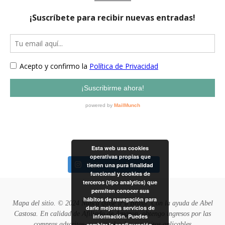
Esta web usa cookies
operativas propias que
Sigámonos en Instagram
tienen una pura finalidad
funcional y cookies de
terceros (tipo analytics) que
permiten conocer sus
hábitos de navegación para
Mapa del sitio
. © 2024 Nunca quise ir a Brasil. Con la ayuda de
Abel
darle mejores servicios de
Castosa
. En calidad de Afiliado de Amazon, obtengo ingresos por las
información. Puedes
compras adscritas que cumplen los requisitos aplicables
cambiar la configuración,