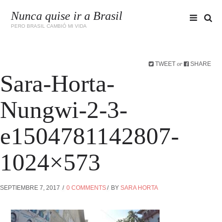
Nunca quise ir a Brasil
PERO BRASIL CAMBIÓ MI VIDA
TWEET
SHARE
or
Sara-Horta-
Nungwi-2-3-
e1504781142807-
1024×573
SEPTIEMBRE 7, 2017
0 COMMENTS
BY
SARA HORTA