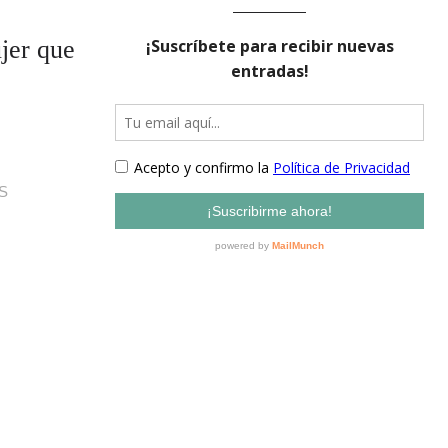
jer que
S