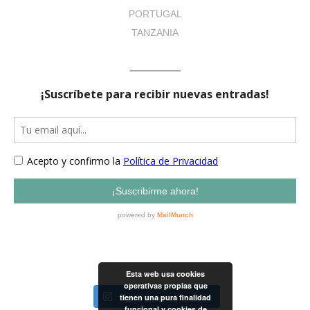
PORTUGAL
TANZANIA
Esta web usa cookies
operativas propias que
Sigámonos en Instagram
tienen una pura finalidad
funcional y cookies de