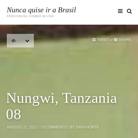
Nunca quise ir a Brasil
PERO BRASIL CAMBIÓ MI VIDA
TWEET
SHARE
or
Nungwi, Tanzania
08
AGOSTO 21, 2017
0 COMMENTS
BY
SARA HORTA