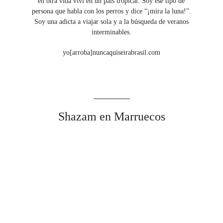
en otra vida viví en un país tropical. Soy ese tipo de
persona que habla con los perros y dice “¡mira la luna!”.
Soy una adicta a viajar sola y a la búsqueda de veranos
interminables.
yo[arroba]nuncaquiseirabrasil.com
Shazam en Marruecos