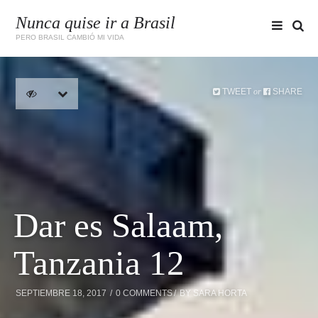
Nunca quise ir a Brasil
PERO BRASIL CAMBIÓ MI VIDA
TWEET
SHARE
or
Dar es Salaam,
Tanzania 12
SEPTIEMBRE 18, 2017
0 COMMENTS
BY
SARA HORTA