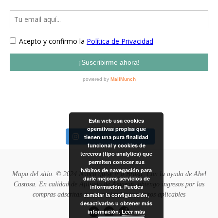
Esta web usa cookies
operativas propias que
Sigámonos en Instagram
tienen una pura finalidad
funcional y cookies de
terceros (tipo analytics) que
permiten conocer sus
hábitos de navegación para
Mapa del sitio
. © 2024 Nunca quise ir a Brasil. Con la ayuda de
Abel
darle mejores servicios de
Castosa
. En calidad de Afiliado de Amazon, obtengo ingresos por las
información. Puedes
compras adscritas que cumplen los requisitos aplicables
cambiar la configuración,
desactivarlas u obtener más
información.
Leer más