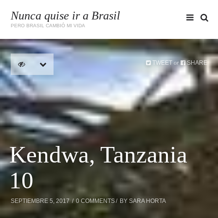
Nunca quise ir a Brasil
PERO BRASIL CAMBIÓ MI VIDA
TWEET
SHARE
or
Kendwa, Tanzania
10
SEPTIEMBRE 5, 2017
0 COMMENTS
BY
SARA HORTA